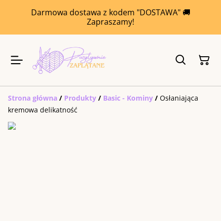
Darmowa dostawa z kodem "DOSTAWA" 🚚
Zapraszamy!
Strona główna
/
Produkty
/
Basic - Kominy
/
Osłaniająca
kremowa delikatność