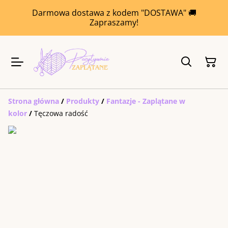
Darmowa dostawa z kodem "DOSTAWA" 🚚
Zapraszamy!
Strona główna
/
Produkty
/
Fantazje - Zaplątane w
kolor
/
Tęczowa radość