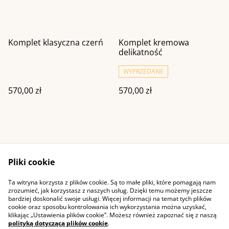
Komplet klasyczna czerń
Komplet kremowa
delikatność
WYPRZEDANE
570,00 zł
570,00 zł
Pliki cookie
Ta witryna korzysta z plików cookie. Są to małe pliki, które pomagają nam
Kontakt
Warunki ogólne
zrozumieć, jak korzystasz z naszych usług. Dzięki temu możemy jeszcze
Polityka prywatności
Cookie
bardziej doskonalić swoje usługi. Więcej informacji na temat tych plików
cookie oraz sposobu kontrolowania ich wykorzystania można uzyskać,
klikając „Ustawienia plików cookie”. Możesz również zapoznać się z naszą
polityką dotyczącą plików cookie
.