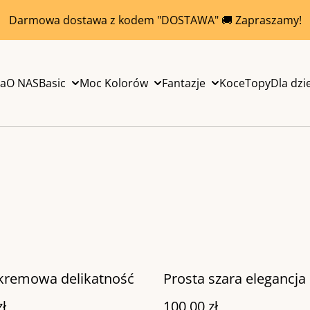
Darmowa dostawa z kodem "DOSTAWA" 🚚 Zapraszamy!
na
O NAS
Basic
Moc Kolorów
Fantazje
Koce
Topy
Dla dzi
 kremowa delikatność
Prosta szara elegancja
zł
100,00 zł