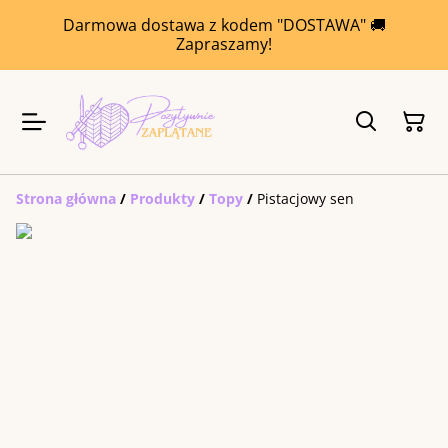
Darmowa dostawa z kodem "DOSTAWA" 🚚
Zapraszamy!
Strona główna
/
Produkty
/
Topy
/
Pistacjowy sen