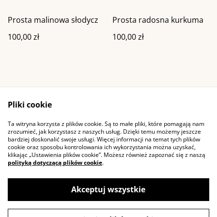
Prosta malinowa słodycz
Prosta radosna kurkuma
100,00 zł
100,00 zł
Pliki cookie
Ta witryna korzysta z plików cookie. Są to małe pliki, które pomagają nam
Kontakt
Warunki ogólne
zrozumieć, jak korzystasz z naszych usług. Dzięki temu możemy jeszcze
Polityka prywatności
Cookie
bardziej doskonalić swoje usługi. Więcej informacji na temat tych plików
cookie oraz sposobu kontrolowania ich wykorzystania można uzyskać,
klikając „Ustawienia plików cookie”. Możesz również zapoznać się z naszą
polityką dotyczącą plików cookie
.
Akceptuj wszystkie
©
2026
Pozytywniezaplatane