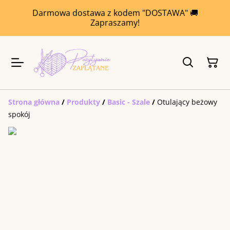
Darmowa dostawa z kodem "DOSTAWA" 🚚
Zapraszamy!
Strona główna
/
Produkty
/
Basic - Szale
/
Otulający beżowy
spokój