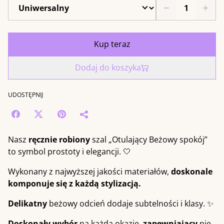
Kup teraz
Dodaj do koszyka
UDOSTĘPNIJ
Nasz
ręcznie robiony
szal „Otulający Beżowy spokój”
to symbol prostoty i elegancji. 🤍
Wykonany z najwyższej jakości materiałów,
doskonale
komponuje się z każdą stylizacją.
Delikatny
beżowy odcień dodaje subtelności i klasy. ✨
Doskonały wybór
na każdą okazję,
zapewniający
nie