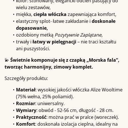
kolor: stonowany, elegancki odcień pasujący do
wielu zestawów,
miękka,
ciepła włóczka
zapewniająca komfort,
elastyczny splot- łatwe zakładanie i
doskonałe
dopasowanie,
ozdobiony metką
Pozytywnie Zaplątane,
trwały i
łatwy w pielęgnacji
– nie traci kształtu
ani puszystości.
💫
Świetnie komponuje się z czapką „Morska fala”,
tworząc harmonijny, zimowy komplet.
Szczegóły produktu:
Materiał
: wysokiej jakości włóczka Alize Wooltime
(75% wełna, 25% poliamid).
Rozmiar
: uniwersalny.
Wymiary
: obwód - 52-56 cm, długość - 28 cm.
Praktyczność
: można prać w pralce (woreczek).
Komfort
: doskonała izolacja cieplna, idealny na