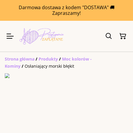
Darmowa dostawa z kodem "DOSTAWA" 🚚
Zapraszamy!
Strona główna
/
Produkty
/
Moc kolorów -
Kominy
/
Osłaniający morski błękit