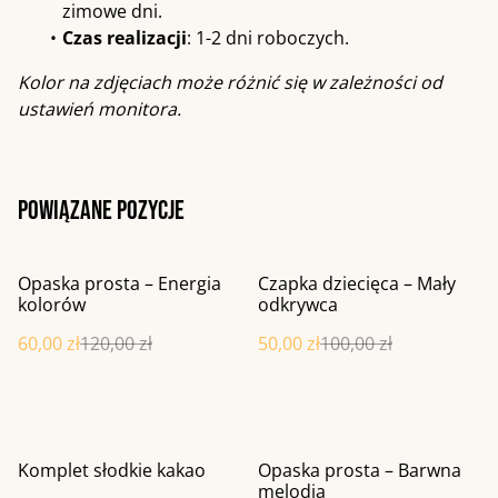
zimowe dni.
Czas realizacji
: 1-2 dni roboczych.
Kolor na zdjęciach może różnić się w zależności od
ustawień monitora.
Powiązane pozycje
%
%
Opaska prosta – Energia
Czapka dziecięca – Mały
kolorów
odkrywca
60,00 zł
120,00 zł
50,00 zł
100,00 zł
%
Komplet słodkie kakao
Opaska prosta – Barwna
melodia