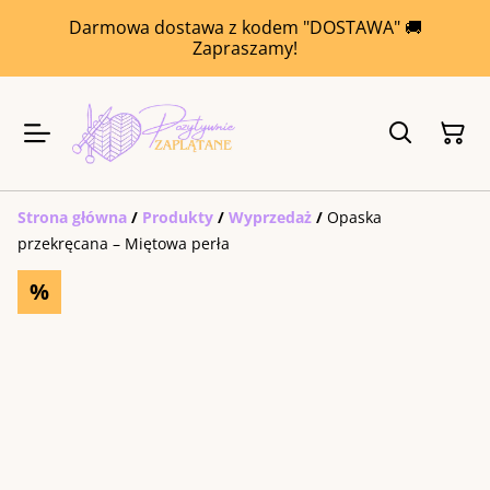
Darmowa dostawa z kodem "DOSTAWA" 🚚
Zapraszamy!
Strona główna
/
Produkty
/
Wyprzedaż
/
Opaska
przekręcana – Miętowa perła
%