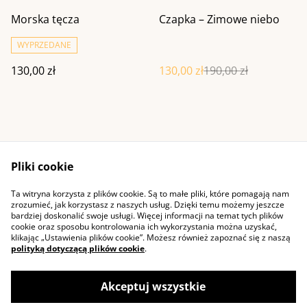
%
Morska tęcza
Czapka – Zimowe niebo
WYPRZEDANE
130,00 zł
130,00 zł
190,00 zł
Pliki cookie
Ta witryna korzysta z plików cookie. Są to małe pliki, które pomagają nam
Kontakt
Warunki ogólne
zrozumieć, jak korzystasz z naszych usług. Dzięki temu możemy jeszcze
Polityka prywatności
Cookie
bardziej doskonalić swoje usługi. Więcej informacji na temat tych plików
cookie oraz sposobu kontrolowania ich wykorzystania można uzyskać,
klikając „Ustawienia plików cookie”. Możesz również zapoznać się z naszą
polityką dotyczącą plików cookie
.
Akceptuj wszystkie