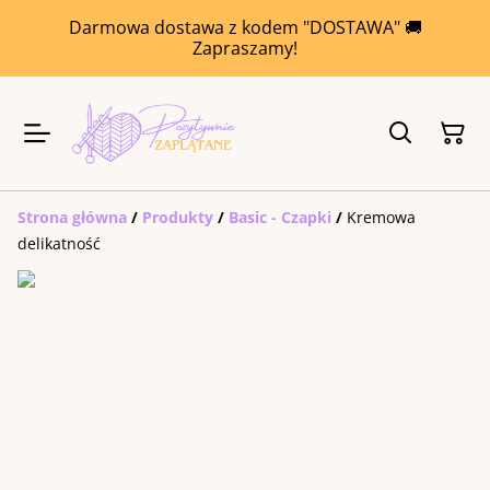
Darmowa dostawa z kodem "DOSTAWA" 🚚
Zapraszamy!
Strona główna
/
Produkty
/
Basic - Czapki
/
Kremowa
delikatność