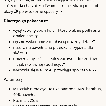
tak, by czuć się komfortowo i wyjątkowo. To model,
który doda charakteru Twoim letnim stylizacjom – od
plaży 🏖️ po wieczorne spacery 🌙.
Dlaczego go pokochasz:
wyjątkowy, głęboki kolor, który pięknie podkreśla
opaleniznę. ☀️
ręczne wykonanie z dbałością o każdy detal. 🤲
naturalna bawełniana przędza, przyjazna dla
skóry. 🌱
uniwersalny krój – idealny zarówno do szortów
👖, jak i zwiewnej spódnicy. 👒
wyróżnia się w tłumie i przyciąga spojrzenia. 👀
Parametry:
Materiał: Himalaya Deluxe Bamboo (60% bambus,
40% bawełna)
Rozmiar: XS/S