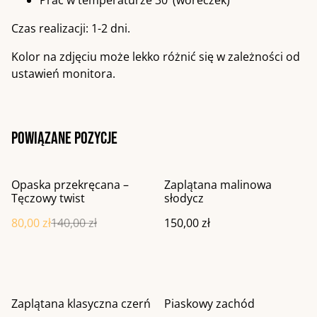
Prać w temperaturze 30°(woreczek)
Czas realizacji: 1-2 dni.
Kolor na zdjęciu może lekko różnić się w zależności od
ustawień monitora.
Powiązane pozycje
%
Opaska przekręcana –
Zaplątana malinowa
Tęczowy twist
słodycz
80,00 zł
140,00 zł
150,00 zł
Zaplątana klasyczna czerń
Piaskowy zachód