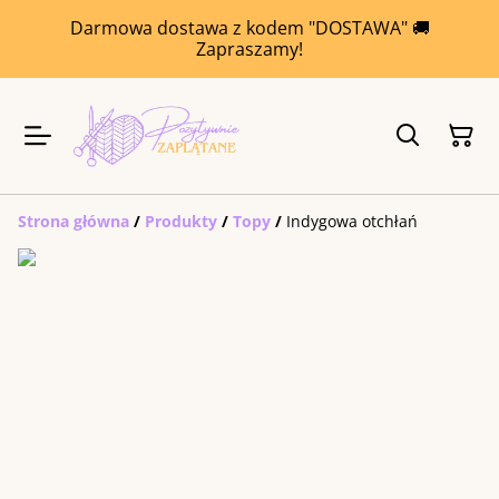
Darmowa dostawa z kodem "DOSTAWA" 🚚
Zapraszamy!
Strona główna
/
Produkty
/
Topy
/
Indygowa otchłań