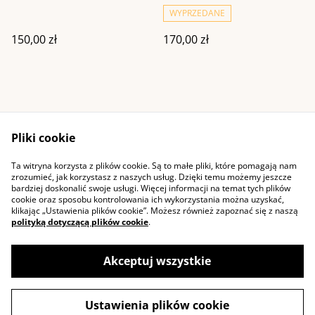
WYPRZEDANE
150,00 zł
170,00 zł
Pliki cookie
Ta witryna korzysta z plików cookie. Są to małe pliki, które pomagają nam
Kontakt
Warunki ogólne
zrozumieć, jak korzystasz z naszych usług. Dzięki temu możemy jeszcze
Polityka prywatności
Cookie
bardziej doskonalić swoje usługi. Więcej informacji na temat tych plików
cookie oraz sposobu kontrolowania ich wykorzystania można uzyskać,
klikając „Ustawienia plików cookie”. Możesz również zapoznać się z naszą
polityką dotyczącą plików cookie
.
Akceptuj wszystkie
©
2026
Pozytywniezaplatane
Ustawienia plików cookie
powered by