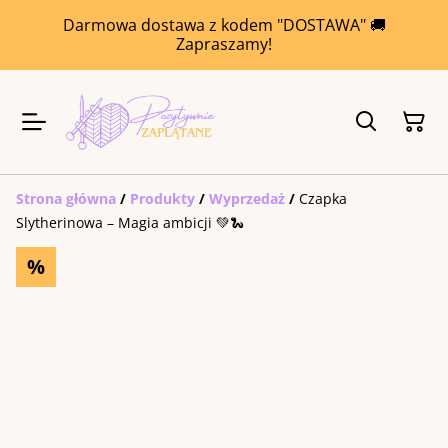
Darmowa dostawa z kodem "DOSTAWA" 🚚
Zapraszamy!
Strona główna
/
Produkty
/
Wyprzedaż
/
Czapka
Slytherinowa – Magia ambicji 💚🐍
%