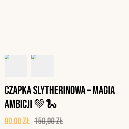
Czapka Slytherinowa – Magia
ambicji 💚🐍
90,00 zł
150,00 zł