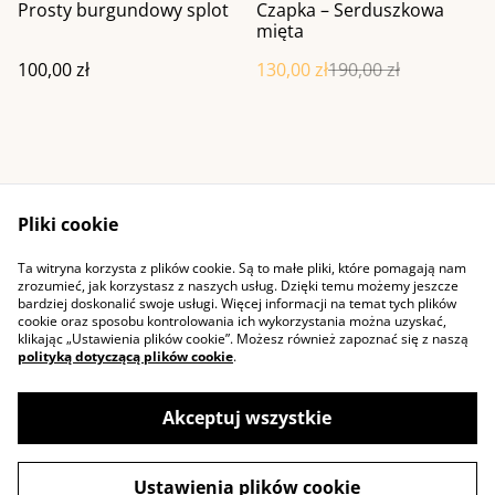
%
Prosty burgundowy splot
Czapka – Serduszkowa
mięta
100,00 zł
130,00 zł
190,00 zł
Pliki cookie
Ta witryna korzysta z plików cookie. Są to małe pliki, które pomagają nam
Kontakt
Warunki ogólne
zrozumieć, jak korzystasz z naszych usług. Dzięki temu możemy jeszcze
Polityka prywatności
Cookie
bardziej doskonalić swoje usługi. Więcej informacji na temat tych plików
cookie oraz sposobu kontrolowania ich wykorzystania można uzyskać,
klikając „Ustawienia plików cookie”. Możesz również zapoznać się z naszą
polityką dotyczącą plików cookie
.
Akceptuj wszystkie
©
2026
Pozytywniezaplatane
Ustawienia plików cookie