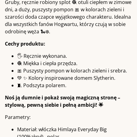
Gruby, ręcznie robiony splot 🧶 otuli ciepłem w zimowe
dni, a duży, puszysty pompon 🎀 w kolorach zieleni i
szarości doda czapce wyjątkowego charakteru. Idealna
dla wszystkich fanów Hogwartu, którzy czują w sobie
odrobinę węża 🐍❄️.
Cechy produktu:
🖐 Ręcznie wykonana.
🧶 Miękka i ciepła przędza.
🎀 Puszysty pompon w kolorach zieleni i srebra.
💚 ✨ Kolory inspirowane domem Slytherin.
🧵 Podszyta polarem.
Noś ją dumnie i pokaż swoją magiczną stronę –
stylową, pewną siebie i pełną ambicji! 🌟
Parametry:
Materiał: włóczka Himlaya Everyday Big
(100%akryl) , polar.