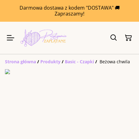
Darmowa dostawa z kodem "DOSTAWA" 🚚
Zapraszamy!
Strona główna
/
Produkty
/
Basic - Czapki
/
Beżowa chwila