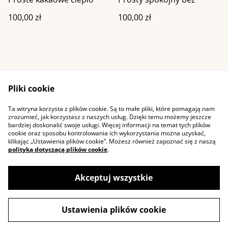
100,00 zł
100,00 zł
Pliki cookie
Ta witryna korzysta z plików cookie. Są to małe pliki, które pomagają nam
Kontakt
Warunki ogólne
zrozumieć, jak korzystasz z naszych usług. Dzięki temu możemy jeszcze
Polityka prywatności
Cookie
bardziej doskonalić swoje usługi. Więcej informacji na temat tych plików
cookie oraz sposobu kontrolowania ich wykorzystania można uzyskać,
klikając „Ustawienia plików cookie”. Możesz również zapoznać się z naszą
polityką dotyczącą plików cookie
.
Akceptuj wszystkie
©
2026
Pozytywniezaplatane
Ustawienia plików cookie
powered by