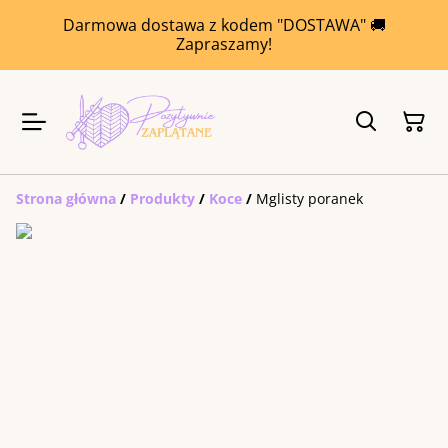
Darmowa dostawa z kodem "DOSTAWA" 🚚
Zapraszamy!
Strona główna
/
Produkty
/
Koce
/
Mglisty poranek